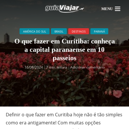
MENU
AMÉRICA DO SUL
BRASIL
DESTINOS
PARANÁ
O que fazer em Curitiba: conheça
a capital paranaense em 10
passeios
16/08/2024
7 min. leitura
Adicionar comentário
Definir o que fazer em Curitiba hoje não é tão simples
como era antigamente! Com muitas opções