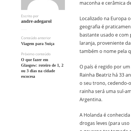
maconha e cerâmica de 
Escrito por
Localizado na Europa oc
andre-adegarol
geografia é praticamen
bastante usado e com pr
Conteúdo anterior
laranja, proveniente da
Viagem para Suíça
também o nome pela qua
Próximo conteúdo
O que fazer em
Glasgow: roteiro de 1, 2
O país é regido por um
ou 3 dias na cidade
Rainha Beatriz há 33 an
escocesa
o seu trono, cedendo-o 
rainha será uma sul-am
Argentina.
A Holanda é conhecida 
drogas leves (para uso 