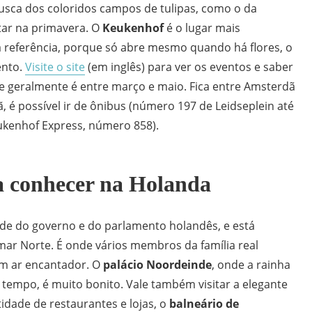
usca dos coloridos campos de tulipas, como o da
itar na primavera. O
Keukenhof
é o lugar mais
 referência, porque só abre mesmo quando há flores, o
ento.
Visite o site
(em inglês) para ver os eventos e saber
e geralmente é entre março e maio. Fica entre Amsterdã
, é possível ir de ônibus (número 197 de Leidseplein até
ukenhof Express, número 858).
a conhecer na Holanda
de do governo e do parlamento holandês, e está
 mar Norte. É onde vários membros da família real
m ar encantador. O
palácio Noordeinde
, onde a rainha
 tempo, é muito bonito. Vale também visitar a elegante
tidade de restaurantes e lojas, o
balneário de