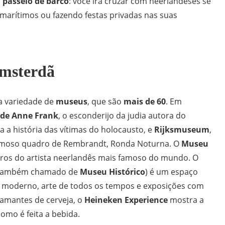
 passeio de barco
: você irá cruzar com neerlandeses se
marítimos ou fazendo festas privadas nas suas
msterdã
a variedade de
museus
, que são
mais de 60
. Em
 de Anne Frank
, o esconderijo da judia autora do
a a história das vítimas do holocausto, e
Rijksmuseum
,
famoso quadro de Rembrandt, Ronda Noturna. O
Museu
os do artista neerlandês mais famoso do mundo. O
também chamado de
Museu Histórico
) é um espaço
or moderno, arte de todos os tempos e exposições com
 amantes de cerveja, o
Heineken Experience
mostra a
omo é feita a bebida.