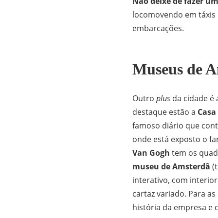
Não deixe de fazer um
locomovendo em táxis 
embarcações.
Museus de A
Outro
plus
da cidade é 
destaque estão a
Casa
famoso diário que cont
onde está exposto o 
Van Gogh
tem os quadr
museu de Amsterdã
(
interativo, com interi
cartaz variado. Para as
história da empresa e c