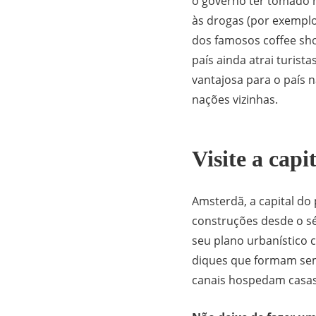
o governo ter tomado m
às drogas (por exemplo
dos famosos coffee sh
país ainda atrai turist
vantajosa para o país n
nações vizinhas.
Visite a cap
Amsterdã, a capital do 
construções desde o séc
seu plano urbanístico 
diques que formam sem
canais hospedam casas 