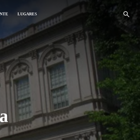
ANTE
LUGARES
a