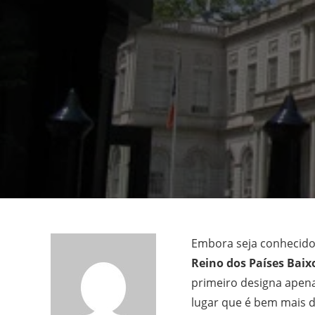
Embora seja conhecido
Reino dos Países Baix
primeiro designa apena
lugar que é bem mais d