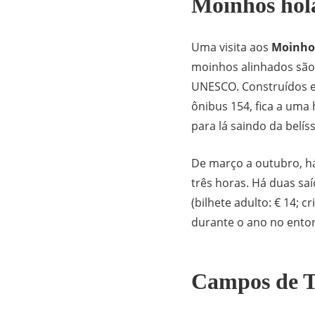
Moinhos hol
Uma visita aos
Moinhos
moinhos alinhados são
UNESCO. Construídos 
ônibus 154, fica a uma
para lá saindo da belí
De março a outubro, h
três horas. Há duas saí
(bilhete adulto: € 14; 
durante o ano no ento
Campos de T