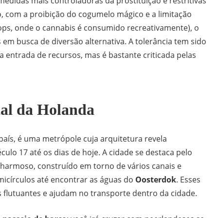
edidas mais controladoras da prostituição e restritivas
, com a proibição do cogumelo mágico e a limitação
ops, onde o cannabis é consumido recreativamente), o
as em busca de diversão alternativa. A tolerância tem sido
a entrada de recursos, mas é bastante criticada pelas
ital da Holanda
país, é uma metrópole cuja arquitetura revela
ulo 17 até os dias de hoje. A cidade se destaca pelo
charmoso, construído em torno de vários canais e
icírculos até encontrar as águas do
Oosterdok
. Esses
flutuantes e ajudam no transporte dentro da cidade.