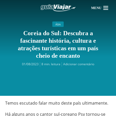
MENU
ÁSIA
Coreia do Sul: Descubra a
fascinante história, cultura e
atrações turísticas em um país
cheio de encanto
01/08/2023
8 min. leitura
Adicionar comentário
Temos escutado falar muito deste país ultimamente.
Há alguns anos o cantor sul-coreano Psy tornou-se