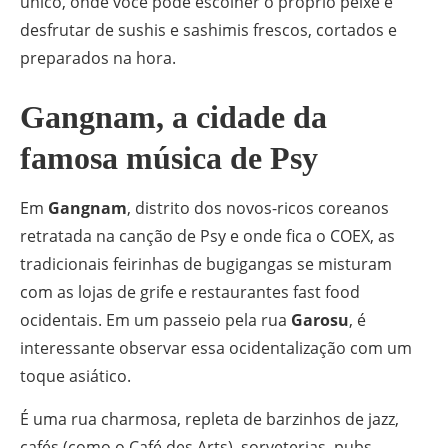
único, onde você pode escolher o próprio peixe e
desfrutar de sushis e sashimis frescos, cortados e
preparados na hora.
Gangnam, a cidade da
famosa música de Psy
Em
Gangnam
, distrito dos novos-ricos coreanos
retratada na canção de Psy e onde fica o COEX, as
tradicionais feirinhas de bugigangas se misturam
com as lojas de grife e restaurantes fast food
ocidentais. Em um passeio pela rua
Garosu
, é
interessante observar essa ocidentalização com um
toque asiático.
É uma rua charmosa, repleta de barzinhos de jazz,
cafés (como o Café des Arts), sorveterias, pubs