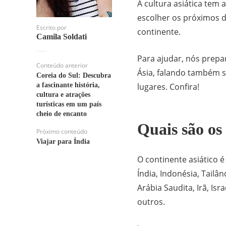
A cultura asiática tem 
escolher os próximos de
Escrito por
continente.
Camila Soldati
Para ajudar, nós prepa
Conteúdo anterior
Ásia, falando também s
Coreia do Sul: Descubra
a fascinante história,
lugares. Confira!
cultura e atrações
turísticas em um país
cheio de encanto
Quais são os
Próximo conteúdo
Viajar para Índia
O continente asiático é
Índia, Indonésia, Tailân
Arábia Saudita, Irã, Isr
outros.