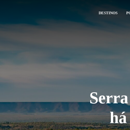
DESTINOS
P
Serra
há