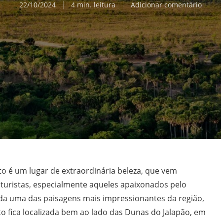
22/10/2024
4 min. leitura
Adicionar comentário
to é um lugar de extraordinária beleza, que vem
 turistas, especialmente aqueles apaixonados pelo
da uma das paisagens mais impressionantes da região,
to fica localizada bem ao lado das Dunas do Jalapão, em