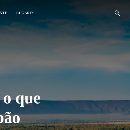
ANTE
LUGARES
 o que
pão