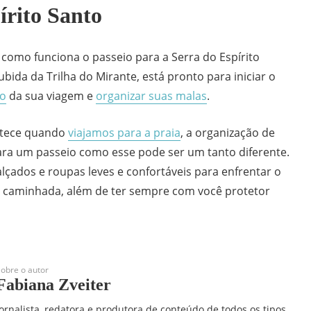
írito Santo
 como funciona o passeio para a Serra do Espírito
subida da Trilha do Mirante, está pronto para iniciar o
ro
da sua viagem e
organizar suas malas
.
ntece quando
viajamos para a praia
, a organização de
ra um passeio como esse pode ser um tanto diferente.
lçados e roupas leves e confortáveis para enfrentar o
e caminhada, além de ter sempre com você protetor
obre o autor
Fabiana Zveiter
Jornalista, redatora e produtora de conteúdo de todos os tipos,