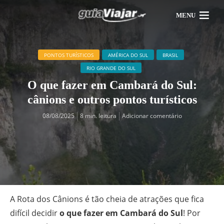
MENU
PONTOS TURÍSTICOS
AMÉRICA DO SUL
BRASIL
RIO GRANDE DO SUL
O que fazer em Cambará do Sul:
cânions e outros pontos turísticos
08/08/2025
8 min. leitura
Adicionar comentário
A Rota dos Cânions é tão cheia de atrações que fica
difícil decidir
o que fazer em Cambará do Sul
! Por