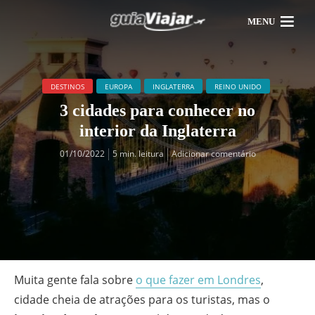
MENU
DESTINOS
EUROPA
INGLATERRA
REINO UNIDO
3 cidades para conhecer no
interior da Inglaterra
01/10/2022
5 min. leitura
Adicionar comentário
Muita gente fala sobre
o que fazer em Londres
,
cidade cheia de atrações para os turistas, mas o